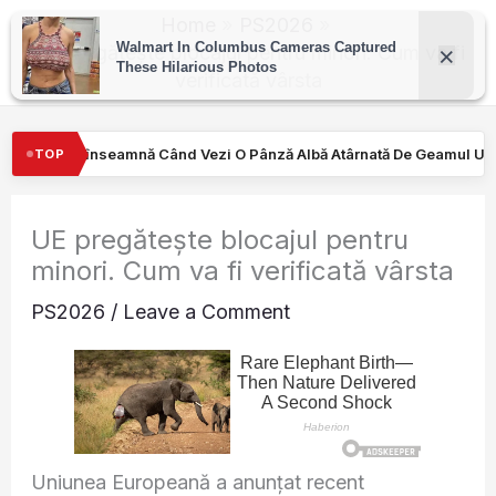
Skip
Home
PS2026
to
UE pregătește blocajul pentru minori. Cum va fi
verificată vârsta
content
i O Pânză Albă Atârnată De Geamul Unei Mașini. Semnalul…
Turi
TOP
UE pregătește blocajul pentru
minori. Cum va fi verificată vârsta
PS2026
/
Leave a Comment
Uniunea Europeană a anunțat recent