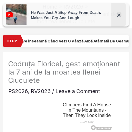
Skip
Home
RV2026
to
Codruța Floricel, gest emoționant la 7 ani de la
moartea Ilenei Ciuculete
content
zi O Pânză Albă Atârnată De Geamul Unei Mașini. Semnalul…
Tu
TOP
Codruța Floricel, gest emoționant
la 7 ani de la moartea Ilenei
Ciuculete
PS2026
,
RV2026
/
Leave a Comment