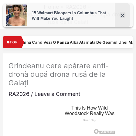
Skip
Home
RA2026
to
Grindeanu cere apărare anti-dronă după drona
rusă de la Galați
content
O Pânză Albă Atârnată De Geamul Unei Mașini. Semnalul…
Turişti
TOP
Grindeanu cere apărare anti-
dronă după drona rusă de la
Galați
RA2026
/
Leave a Comment