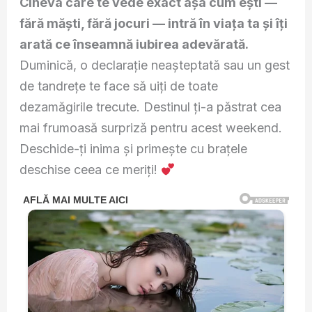
Cineva care te vede exact așa cum ești —
fără măști, fără jocuri — intră în viața ta și îți
arată ce înseamnă iubirea adevărată.
Duminică, o declarație neașteptată sau un gest
de tandrețe te face să uiți de toate
dezamăgirile trecute. Destinul ți-a păstrat cea
mai frumoasă surpriză pentru acest weekend.
Deschide-ți inima și primește cu brațele
deschise ceea ce meriți!