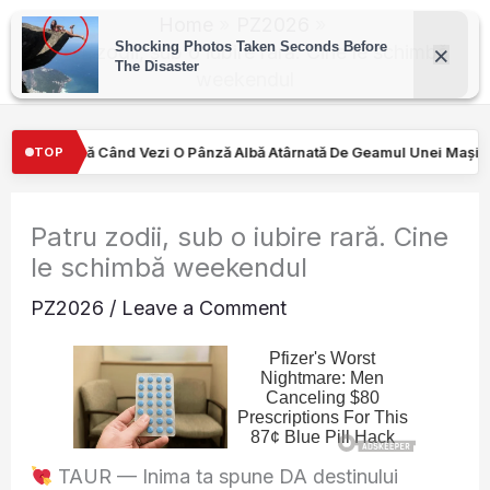
Skip
Home
PZ2026
to
Patru zodii, sub o iubire rară. Cine le schimbă
weekendul
content
 Albă Atârnată De Geamul Unei Mașini. Semnalul…
Turiştilor nu 
TOP
Patru zodii, sub o iubire rară. Cine
le schimbă weekendul
PZ2026
/
Leave a Comment
TAUR — Inima ta spune DA destinului