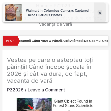
Skip
Home
PZ2026
to
Vestea pe care o așteptau toți părinții! Când
începe școala în 2026 și cât va dura, de fapt,
content
vacanța de vară
Pânză Albă Atârnată De Geamul Unei Mașini. Semnalul…
Turiştil
TOP
Vestea pe care o așteptau toți
părinții! Când începe școala în
2026 și cât va dura, de fapt,
vacanța de vară
PZ2026
/
Leave a Comment